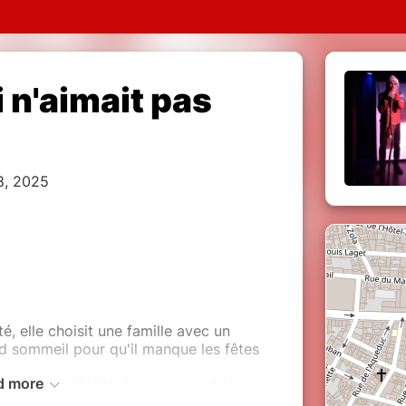
i n'aimait pas
8, 2025
 elle choisit une famille avec un
d sommeil pour qu'il manque les fêtes
d more
Tommy ont décidé de ne pas se laisser
he d'un remède pour réveiller Tommy