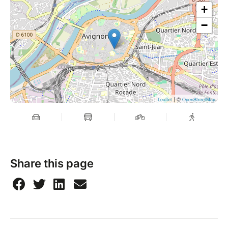
+
−
| ©
Leaflet
OpenStreetMap
Share this page