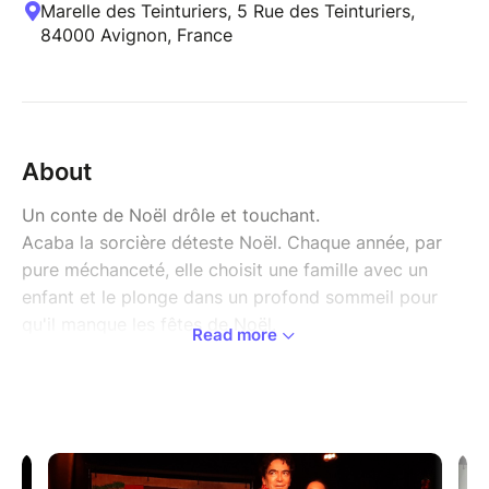
Marelle des Teinturiers, 5 Rue des Teinturiers,
84000 Avignon, France
About
Un conte de Noël drôle et touchant.
Acaba la sorcière déteste Noël. Chaque année, par
pure méchanceté, elle choisit une famille avec un
enfant et le plonge dans un profond sommeil pour
qu'il manque les fêtes de Noël.
Read more
Mais cette année, les parents de Tommy ont décidé
de ne pas se laisser faire. Ils vont partir à la
recherche d'un remède pour réveiller Tommy avant
Noël.