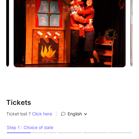
Le spectacle est agrémenté de chants de Noël
traditionnels anglo-saxons.
Le Saviez-vous ? Par l'auteur de "La Poupée
automate", "L'Aventure de l'inventeur" et "Princesse
Rose et ses talents".
Auteur : Natacha Sardou
Artistes : Natacha Sardou, David Blanc
Durée : 50 minutes
Tickets