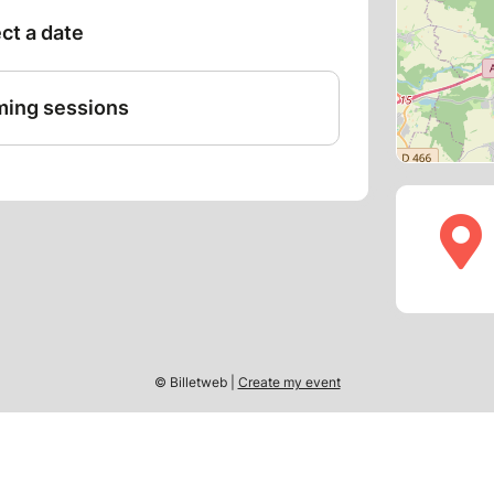
© Billetweb |
Create my event