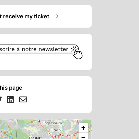
ot receive my ticket
his page
+
−