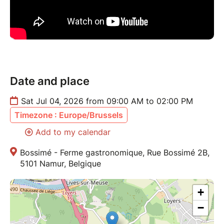
12h30 : remise officielle du Brevet de Lucidité
Numérique, après validation d'une charte de
responsabilité par les enfants.
12h45 : lunch gastronomique engagé au
jardin si la météo le permet.
Fin vers 14h00.
Date and place
L'animateur :
Sat Jul 04, 2026 from 09:00 AM to 02:00 PM
Animé par Nicolas Pourbaix, fondateur et CEO du
Timezone : Europe/Brussels
groupe e-net. et expert-formateur e-net. school,
Add to my calendar
créateur de la méthodologie NeuroTriforma® qui relie
le cerveau (comprendre), le cœur (adhérer) et les
Bossimé - Ferme gastronomique, Rue Bossimé 2B,
mains (agir).
5101 Namur, Belgique
La table de Bossimé :
+
Tout se vit autour de la table du chef Ludovic
−
Vanackere, restaurant récompensé d'une Étoile Verte
au Guide Michelin pour son engagement durable. Au