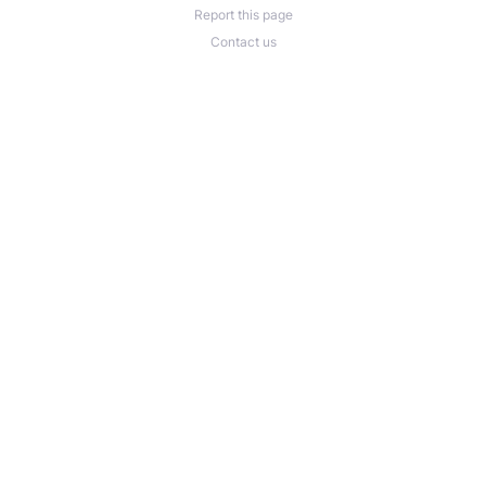
Report this page
Capacité : 40 places maximum, pour
Contact us
préserver la qualité des échanges
Pensez à signaler toute allergie alimentaire au
moment de la réservation (présence de
poisson et d'anchois dans certains buns)
Organisé par e-net. school et Bossimé