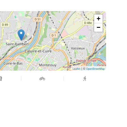
+
−
| ©
Leaflet
OpenStreetMap