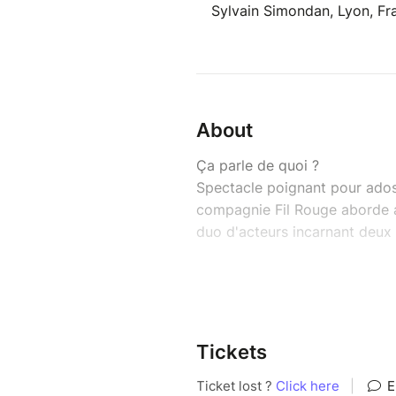
Sylvain Simondan, Lyon, Fr
About
Ça parle de quoi ?
Spectacle poignant pour ados 
compagnie Fil Rouge aborde av
duo d'acteurs incarnant deux
Avec "La Théorie des Cordes"
bouleversante et lumineuse, à
adultes. Le spectacle aborde 
intelligence, sensibilité et pr
Tickets
Sur scène, deux interprètes i
deux réalités parallèles : Alix 