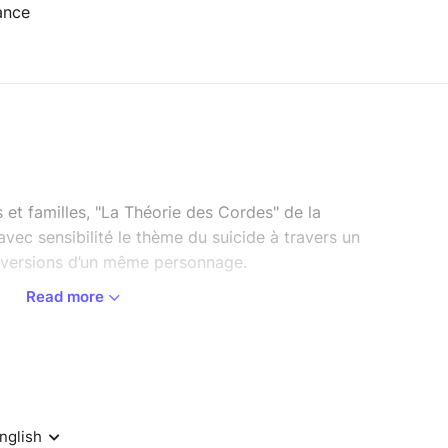
ance
et familles, "La Théorie des Cordes" de la
ec sensibilité le thème du suicide à travers un
 versions d’un même personnage.
Read more
, la compagnie Fil Rouge signe une pièce
 destination des adolescents dès 11 ans et des
un sujet délicat avec une rare justesse, mêlant
ofondeur.
ncarnent un même personnage, Alix, divisé en
A et Alix B. L’un se réveille après une tentative de