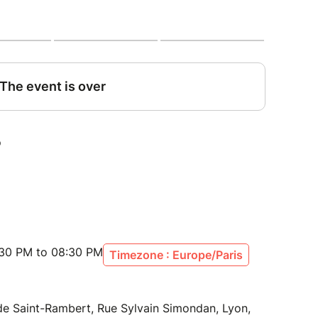
s. À travers ce double prisme, la pièce propose une
ation des failles, mais aussi des forces qui nous
 questionnement universel, La "Théorie des
eurs ou des tempêtes intérieures qui peuvent
ant, c’est bien un message d’espoir et de
ette création. Les deux Alix cherchent ensemble à
stoire, à comprendre comment la spirale a
t l’arrêter. En convoquant différentes versions
e à envisager les alternatives possibles à la
s là où il semblait perdu.
:30 PM to 08:30 PM
Timezone : Europe/Paris
de Saint-Rambert, Rue Sylvain Simondan, Lyon,