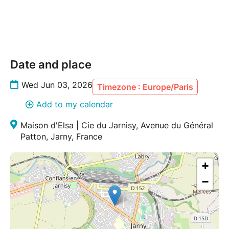
Antona et Nina Jacqmin
Mise en scène et adaptation Thomas Ress
Interprétation Morgane Aimerie Robin et Stéphane
Roblès
Son Fred Parker (Le cirque des mirages)
Date and place
Chant Yanowski (Le cirque des mirages)
Vidéo Vladimir Lutz
Wed Jun 03, 2026
Timezone : Europe/Paris
Scénographie Antonin Bouvret
Add to my calendar
Costumes Marie-Paule Grunenwald
Maison d'Elsa | Cie du Jarnisy, Avenue du Général
—
Patton, Jarny, France
Compagnie des Rives de l’Ill
+
C’est la pluridisciplinarité qui caractérise les
−
spectacles de la Compagnie des Rives de l’Ill depuis
que Thomas Ress l’a fondée en 2008. Le metteur en
scène est aussi le directeur de l’Espace 110 ―Centre
Culturel d'Illzach― Scène Conventionnée d'Intérêt