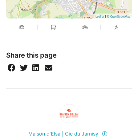
National. Il y programme chaque année le festival
Bédéciné consacré à… la bande dessinée.
| ©
Leaflet
OpenStreetMap
—
En coréalisation avec la Ville de Jarny
Share this page
Maison d'Elsa | Cie du Jarnisy