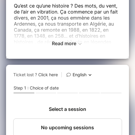
Qu’est ce qu’une histoire ? Des mots, du vent,
de l’air en vibration. Ça commence par un fait
divers, en 2001, ça nous emmène dans les
Ardennes, ça nous transporte en Algérie, au
Canada, ça remonte en 1988, en 1822, en
1778, en 1348, en 258... et d’histoires en
histoires , de récits enchâssés en légendes
Read more
millénaires, nous nous laissons happer par le
désir haletant de connaître la suite...
Une pièce d'Anaïs LE GALL.
Avec : Adam BENCHAIEB ; Lilian BRAUD ;
Franklin CADRE ; Mélanie CARRERE-FONTANA
; Margaux DEKONINK ; Alice DUPRAT ROBINI ;
Marie-Pierre GALINON ; Rayane HANIFI ;
Cyrielle HERAULT ; Esther HONDRE ; Antoine
JOULIN ; Maora LECOANET ; Yohann PRIGENT
; Cynthia WALSH.