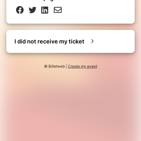
I did not receive my ticket
© Billetweb |
Create my event