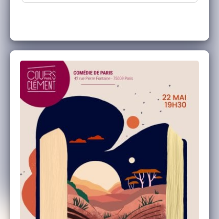
Le Cours Clément
, cours de théâtre pour tous
les niveaux (débutant à avancé) et toutes les
envies (Théâtre, Cinéma, Impro, StandUp,
Comédie Musicale ...). Plusieurs lieux dans
Paris et cours d'essai gratuit à la rentrée !
Cours Clément