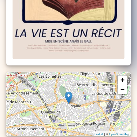
+
−
| ©
Leaflet
OpenStreetMap