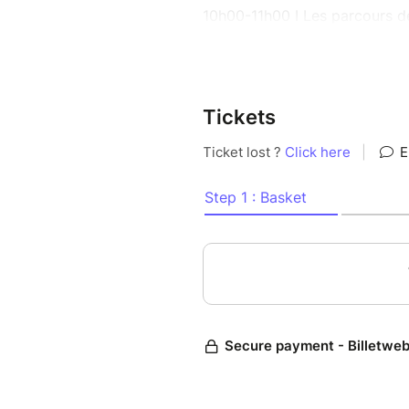
10h00-11h00 I Les parcours d
handicap
Participants :
- Docteur Olivier Allice , mé
Tickets
radiologues de France Imageri
- Eva Larboulette-Nigen : Di
de prise en charge complexes
- Cécile Chalet, Directrice d
CHRU de Nîmes
- Cécile Mauri, médecin MPR,
11h00-12h00 I Le rôle du pat
personnes en situation de ha
Participants :
- Arthur Paumard, patient par
- Amanda Olivon, chargée de 