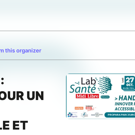
m this organizer
:
OUR UN
S
E ET