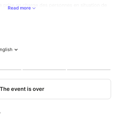
e prise en charge des personnes en situation de
Read more
decin radiologue, Président des Médecins
es Territoires
rectrice du DAC 34 qui coordonne des parcours
 sur le département de l’Hérault
u SMR du Grau du Roi – référente handicap du
 Présidente de la CME de Propara
ient partenaire dans l’accompagnement des
ndicap
tenaire de Propara
projet du COPS (centre opérationnel du