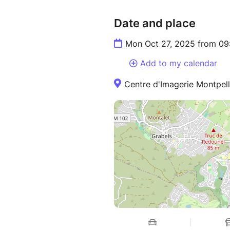
partenariat en santé)
Date and place
- Anthony Gélis, dirige la re
- Jérôme Saint-Léger, Direct
Mon Oct 27, 2025 from 09
Add to my calendar
Centre d'Imagerie Montpell