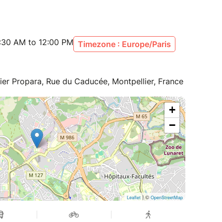
cherche médicale à Propara
eur Général de propara
:30 AM to 12:00 PM
Timezone : Europe/Paris
ier Propara, Rue du Caducée, Montpellier, France
+
−
| ©
Leaflet
OpenStreetMap