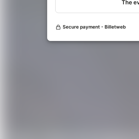
GRAVEL :
55 kms - 900 D+
VTC (nouveauté) :
40 kms - 550 D+
Circuit ROUTE
86 kms - 1060 D+
Les dénivelés sont donnés à titre in
Deux parcours pédestre sont prop
Famille : 13 kms - 130 D+
Parcours randonnée : 17 kms - 44
Départ
: de 7 heures à 10 heures
à l'Espace Vitrac Saint Vincent de S