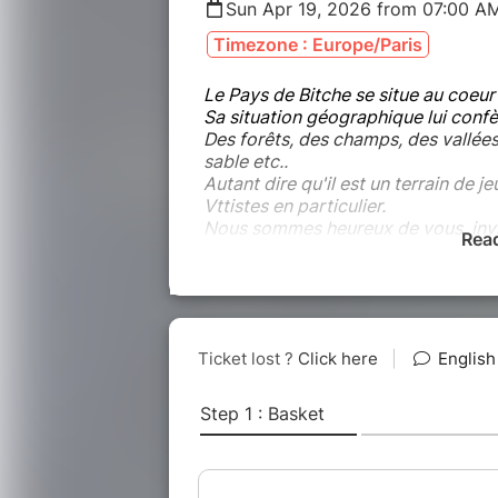
Sun Apr 19, 2026 from 07:00 A
Timezone : Europe/Paris
Le Pays de Bitche se situe au coeu
Sa situation géographique lui conf
Des forêts, des champs, des vallées
sable etc..
Autant dire qu'il est un terrain de je
Vttistes en particulier.
Nous sommes heureux de vous invit
Rea
édition de LA BATRACIENNE
Date
: dimanche 19 avril 2026
Nous proposons plusieurs parcour
VTT :
33 kms - 500 D+
46 kms - 800 D+
58 kms - 1100 D+