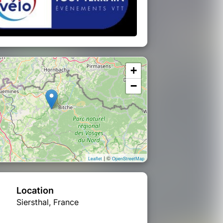
+
−
| ©
Leaflet
OpenStreetMap
Location
Siersthal, France