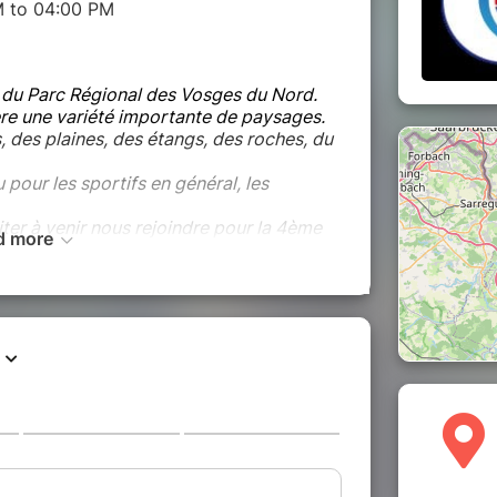
M to 04:00 PM
r du Parc Régional des Vosges du Nord.
ère une variété importante de paysages.
, des plaines, des étangs, des roches, du
u pour les sportifs en général, les
er à venir nous rejoindre pour la 4ème
d more
s