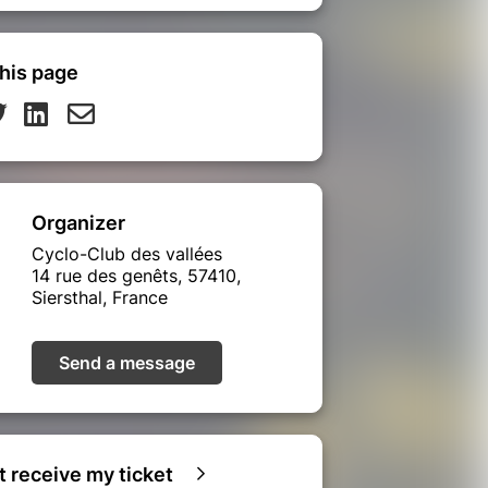
his page
Organizer
Cyclo-Club des vallées
14 rue des genêts, 57410,
Siersthal, France
Send a message
ot receive my ticket