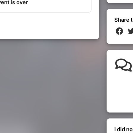
Share t
dicatif.
osés pour les marcheurs
0 D+
I did n
iersthal