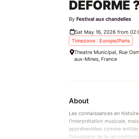
DÉFORMÉ 
By
Festival aux chandelles
Sat May 16, 2026 from 02
Timezone : Europe/Paris
Theatre Municipal, Rue Osm
aux-Mines, France
About
Les connaissances en histoir
l’interprétation musicale, mai
appréhendées comme entités hi
l’imaginaire de la reconstitut