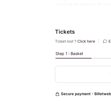
musiques du passé et de la d
Face A – par Camille Lienhard
L’historicité de l’œuvre music
l’interaction avec le présent. 
Tickets
présente une trajectoire exem
l’écriture orchestrale classiqu
interpénétrations dans les mu
jusqu'à une paradoxale sur-au
informées.
Face B – par David Christoffe
Les enregistrements des musi
les mélomanes d'aujourd'hui. M
pratiques historiquement infor
vibrato par exemple – que su
chercherons à préciser la par
contemporaines d'inspiration