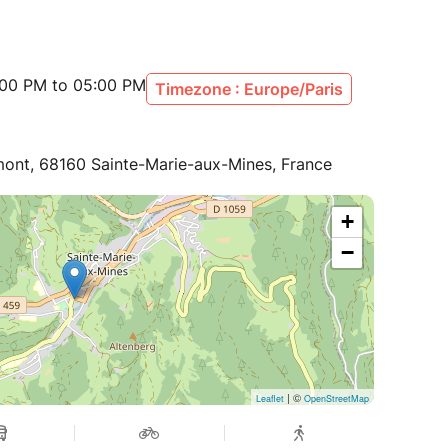
:00 PM to 05:00 PM
Timezone : Europe/Paris
mont, 68160 Sainte-Marie-aux-Mines, France
+
−
| ©
Leaflet
OpenStreetMap