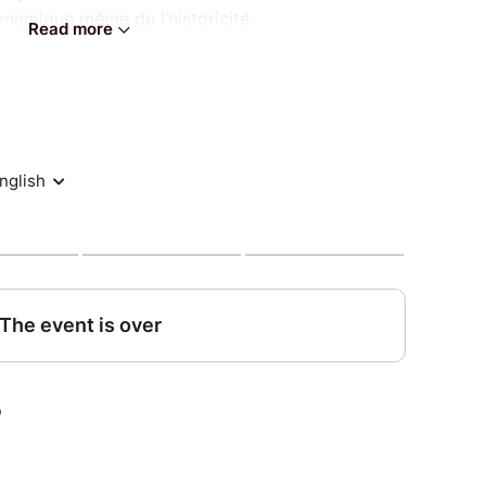
ynamique même de l’historicité.
Read more
ale engage moins la saisie d’un état originel que
Le cas de l’esthétique d’Antonio Vivaldi en
plaire : diffusion européenne, fécondation de
e, relectures indirectes au XIXᵉ siècle,
siques populaires et électroniques du XXᵉ siècle,
thenticité de certaines pratiques historiquement
l
ciens du passé sont des traces précieuses pour
ais à quel titre ? En pointant les apories des
mées (tant sur des enjeux expressifs – tel que le
r des questions organologiques), nous
t réellement historique des productions
s anciennes.