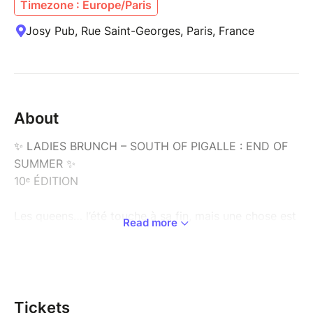
Timezone : Europe/Paris
Josy Pub, Rue Saint-Georges, Paris, France
About
✨ LADIES BRUNCH – SOUTH OF PIGALLE : END OF
SUMMER ✨
10ᵉ ÉDITION
Les queens… l’été touche à sa fin, mais une chose est
Read more
sûre : on ne pouvait pas le laisser partir sans une
dernière célébration.
Pour cette 10ᵉ édition, le Ladies Brunch revient avec
South of Pigalle : End of Summer, une édition pensée
Tickets