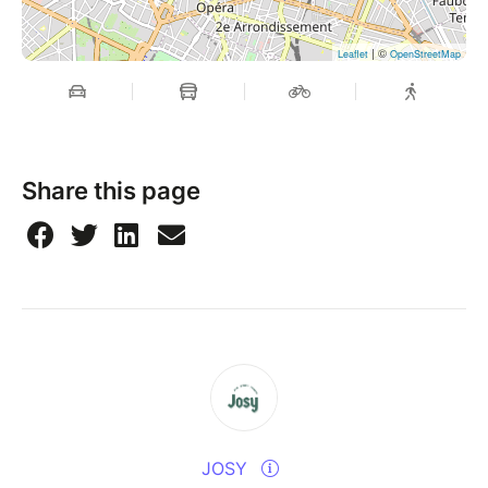
Parce que les plus belles fins de saison méritent les
plus belles fêtes.
| ©
Leaflet
OpenStreetMap
LE MIDI NOUS APPARTIENT.
Share this page
JOSY