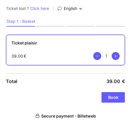
comme la dernière parenthèse ensoleillée avant de
tourner la page de la saison.
Imagine une ambiance où les derniers rayons de
soleil rencontrent les lumières de South of Pigalle.
Une journée où l’on profite encore de la chaleur, des
cocktails, des paillettes, de la musique et de cette
énergie qu’on aimerait garder toute l’année.
Parce qu’avant d’accueillir l’automne, on avait envie
de vous offrir une dernière escapade entre copines,
dans une ambiance chic, festive et complètement
décomplexée.
Au programme :
???? Des bulles à volonté
☕ Des boissons chaudes à volonté
???? Un brunch sucré/salé ultra gourmand
???? Des animations inédites, des jeux et de
nombreuses surprises