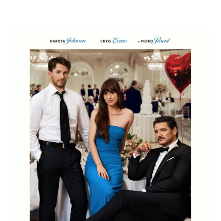
qui sera présenté en avant-première:
(32)
L'ENTREMETTEUSE Bande-Annonce (2025) | Dakota
Johnson, Chris Evans, Pedro Pascal | Comédie,
romance - YouTube
Aucun remboursement possible des places. Celles-ci
ne sont pas nominatives; vous pouvez céder votre
place à une autre personne.