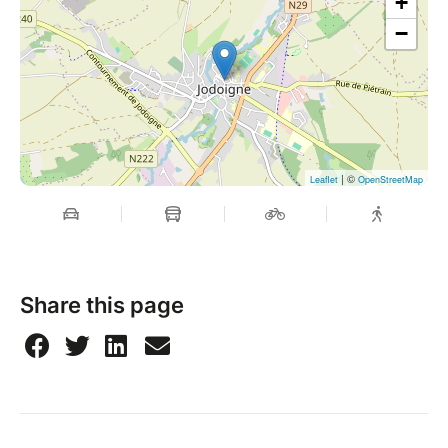
+
−
| ©
Leaflet
OpenStreetMap
Share this page