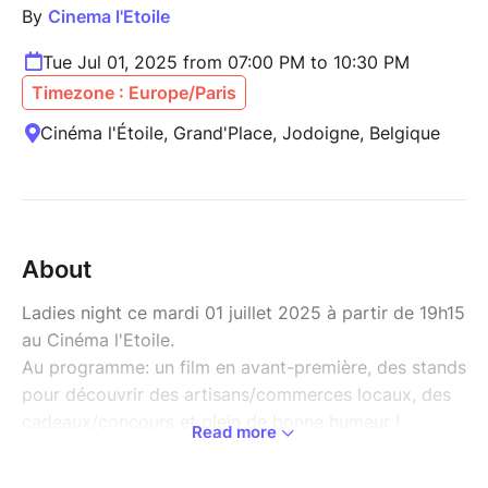
By
Cinema l'Etoile
Tue Jul 01, 2025 from 07:00 PM to 10:30 PM
Timezone : Europe/Paris
Cinéma l'Étoile, Grand'Place, Jodoigne, Belgique
About
Ladies night ce mardi 01 juillet 2025 à partir de 19h15
au Cinéma l'Etoile.
Au programme: un film en avant-première, des stands
pour découvrir des artisans/commerces locaux, des
cadeaux/concours et plein de bonne humeur !
Read more
Découvrez la bande annonce du film l'entremetteuse