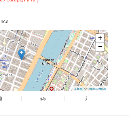
ance
+
−
| ©
Leaflet
OpenStreetMap