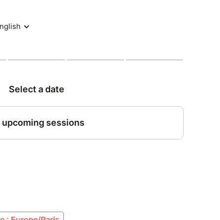
h25
 de la Charité, Lyon 2e
: 12 personnes maximum
mation sur place
rtir de 15 ans (les mineurs doivent être
.
ne sera validée et votre paiement effectif que si
rmation. Si vous n'avez pas reçu ce
21 19 36.
 : Europe/Paris