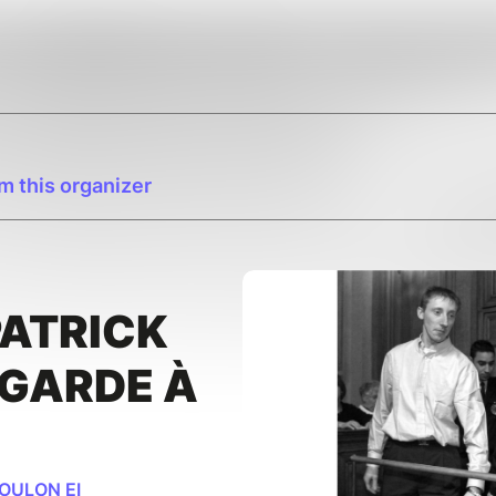
m this organizer
PATRICK
 GARDE À
OULON EI