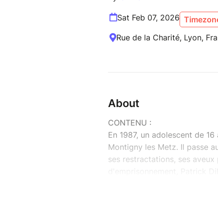
Sat Feb 07, 2026
Timezone
Rue de la Charité, Lyon, Fr
About
CONTENU :
En 1987, un adolescent de 16 
Montigny les Metz. Il passe a
ses restractations, ses aveux
d'emprisonnement, Patrick Dil
A travers cette affaire célèb
judiciaire et le fonctionneme
mieux comprendre notre justi