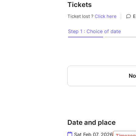
Tickets
INFORMATIONS PRATIQUES :
Durée du Café Justice : 1
Lieu : Café Nobile, 20 rue
Nombre de participants 
Prix : 16 euros + consom
Age minimum requis : à pa
accompagnés d’un adulte)
Attention : votre réservation 
vous recevez un mail de confi
mail, contactez-moi au 06 20 
Date and place
Sat Feb 07, 2026
Timezone