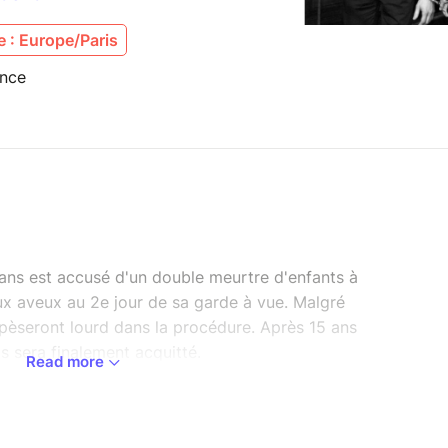
 : Europe/Paris
ance
ans est accusé d'un double meurtre d'enfants à
ux aveux au 2e jour de sa garde à vue. Malgré
 pèseront lourd dans la procédure. Après 15 ans
s sera finalement acquitté.
Read more
re, je vous décrypte les débuts d'une enquête
nt d'une garde à vue. L'occasion pour vous de
ce.