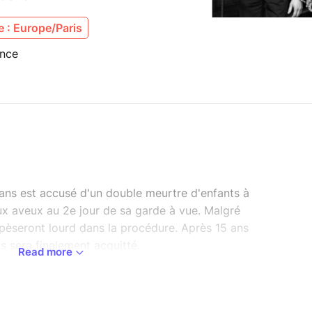
 : Europe/Paris
ance
ans est accusé d'un double meurtre d'enfants à
ux aveux au 2e jour de sa garde à vue. Malgré
 pèseront lourd dans la procédure. Après 15 ans
s sera finalement acquitté.
Read more
re, je vous décrypte les débuts d'une enquête
nt d'une garde à vue. L'occasion pour vous de
ce.