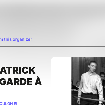
m this organizer
PATRICK
 GARDE À
OULON EI