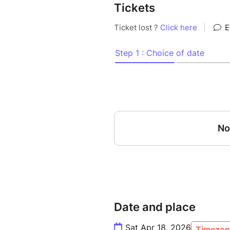
Tickets
INFORMATIONS PRATIQUES :
Durée du Café Justice : 1
Lieu : Café Nobile, 20 rue
Nombre de participants 
Prix : 16 euros + consom
Age minimum requis : à pa
accompagnés d’un adulte)
Attention : votre réservation 
vous recevez un mail de confi
mail, contactez-moi au 06 20 
Date and place
Sat Apr 18, 2026
Timezone