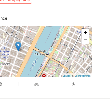
ance
+
−
| ©
Leaflet
OpenStreetMap