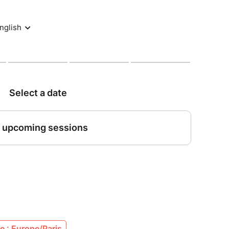
h25
 de la Charité, Lyon 2e
: 12 personnes maximum
mation sur place
rtir de 13 ans (les mineurs doivent être
.
ne sera validée et votre paiement effectif que si
rmation. Si vous n'avez pas reçu ce
21 19 36.
 : Europe/Paris