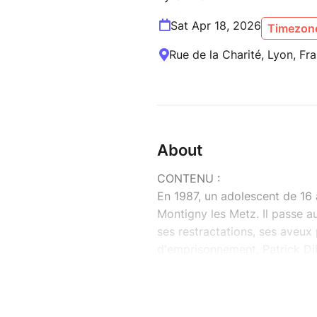
Sat Apr 18, 2026
Timezone
Rue de la Charité, Lyon, Fr
About
CONTENU :
En 1987, un adolescent de 16 
Montigny les Metz. Il passe a
ses restractations, ses aveux
d'emprisonnement, Patrick Dil
A travers cette affaire célèb
judiciaire et le fonctionneme
mieux comprendre notre justi