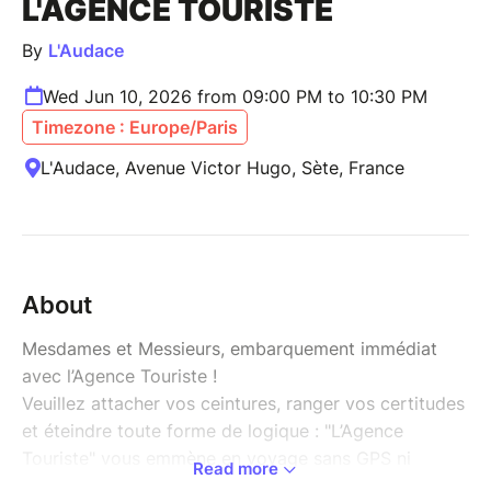
L'AGENCE TOURISTE
By
L'Audace
Wed Jun 10, 2026 from 09:00 PM to 10:30 PM
Timezone : Europe/Paris
L'Audace, Avenue Victor Hugo, Sète, France
About
Mesdames et Messieurs, embarquement immédiat
avec l’Agence Touriste !
Veuillez attacher vos ceintures, ranger vos certitudes
et éteindre toute forme de logique : "L’Agence
Touriste" vous emmène en voyage sans GPS ni
Read more
itinéraire, mais avec beaucoup d’imagination.