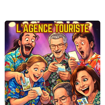
Les comédiens joueront des scènes totalement
improvisées, inspirées de VOS idées. C’est vous,
public, qui déciderez des destinations, des
personnages, et parfois même… des règles du jeu.
Un spectacle unique, imprévisible, et surtout…
impossible à reproduire deux fois. Alors préparez-
vous à décoller !