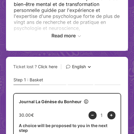
bien-être mental et de transformation
personnelle guidée par l'expérience et
l'expertise d'une psychologue forte de plus de
vingt ans de recherche et de pratique en
psychologie et neuroscience,
Read more
Ce Journal La Génèse du Bonheur, véritable
agenda perpétuel d'Éveil Cérébral, a été
soigneusement conçu pour catalyser votre
potentiel, aligné sur les principes de la
reprogrammation cérébrale.
Votre Guide vers l'Épanouissement Mental :
Explorez avec moi les mécanismes subtils du
cerveau, découvrez comment la gratitude peut
remodeler vos pensées, et engagez-vous dans
un voyage d'affirmations positives qui
renforcent non seulement votre esprit, mais
qui réorganisent votre réalité.
La Gratitude, Clé de la Transformation :
La gratitude, souvent sous-estimée, est un des