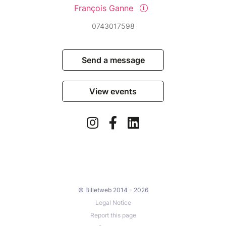
Marchand de biens
François Ganne
Diagnostic immobilier
0743017598
Notaire
Avocat (droit des contrats/ droit immo)
Huissier / commissaire de justice
Send a message
Géomètre expert
Expert immobilier (évaluation et litiges)
Administrateur de biens
View events
3. Services connexes à l’immobilier
Assureur spécialisé en immobilier et bâtiment
Conseiller gestion de patrimoine
Webmaster (création de sites et applications
mobiles)
Community manager (gestion des réseaux
sociaux)
© Billetweb 2014 - 2026
Expert-comptable
Legal Notice
Photographe immobilier
Report this page
Conseil en gestion de patrimoine