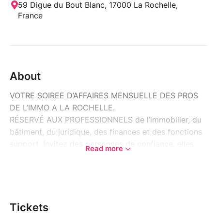
59 Digue du Bout Blanc, 17000 La Rochelle,
France
About
VOTRE SOIREE D’AFFAIRES MENSUELLE DES PROS
DE L’IMMO A LA ROCHELLE.
RÉSERVÉ AUX PROFESSIONNELS de l’immobilier, du
bâtiment, du juridique, des finances et des fonctions
support. Invitez des personnes de confiance, elles
Read more
sont les bienvenues !
Les Apéro des Pros d l'Immo, c’est une cinquantaine
d’entrepreneurs réunis pour réseauter autour d’un
verre.
Tickets
> Retour en vidéo sur
Instagram