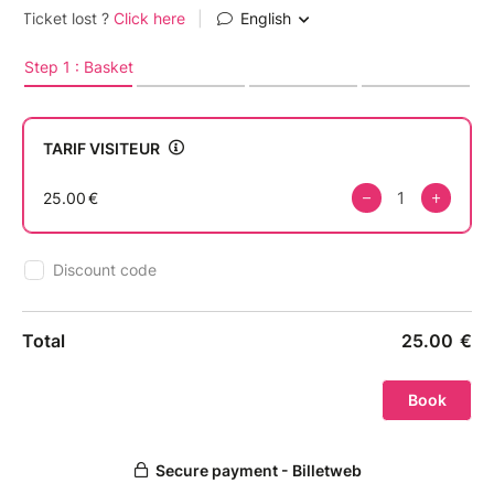
> Début de la réunion à 18h30, un verre à la main
(merci de respecter l’horaire ⏰).
> Bar: Octopus-59 Digue du Bout Blanc
17000 La Rochelle.
Programme:
> Présentation des clubs (10 min)
> Tour de table (1h): Présentez votre activité !
> Apéro-Rézo : échanges libres autour de tapas
Conditions:
> Tarif entrée Membre résvervée aux membres des
clubs PdL.
> Tarif visiteur à selectionner pour les non membres
des clubs PdL.
> Numerus clausus à 50 personnes – 2 places max/
entreprise