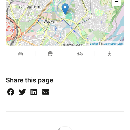
−
| ©
Leaflet
OpenStreetMap
Share this page