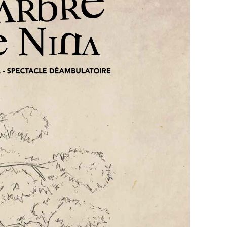
 meilleure qualité » lui disait sa babcia, sa
us ces livres, partager avec nous les histoires
lance entre les arbres, court à travers la forêt et
e. Tout en cherchant ces trésors enterrés, Edwige
 vie, de la mort, de l’attente, de sa famille et des
uent entre les êtres.
te épopée dans la nature, nous raconte ses
oyables de sa famille, nous conte les livres
e des chants venus d’ailleurs.