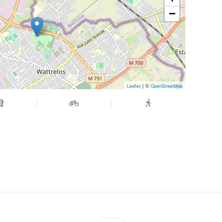
−
| ©
Leaflet
OpenStreetMap