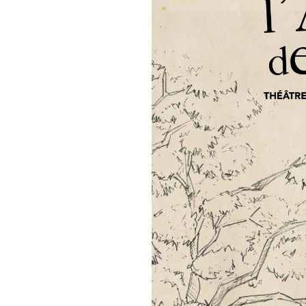
arbres. « Ça donne une sève de
grand-mère.
Nina veut nous les montrer, to
qui s’y cachent. Alors elle s’é
nous entraine dans son sillag
nous parlera de voyages, de la
liens qui se nouent et se déno
Nina nous fait vivre une peti
origines avec les voyages incr
trouvés dans la terre et chant