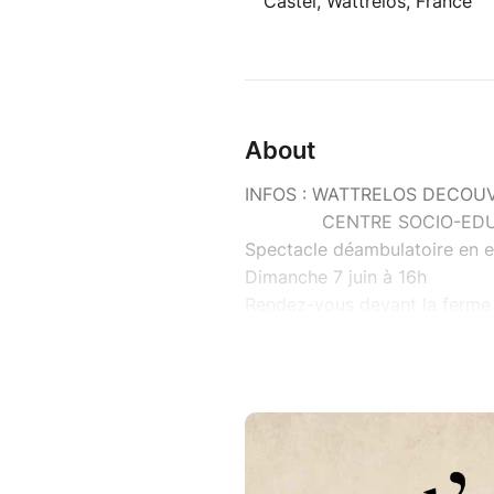
Castel, Wattrelos, France
About
INFOS : WATTRELOS DECOUV
CENTRE SOCIO-EDUCATI
Spectacle déambulatoire en e
Dimanche 7 juin à 16h
Rendez-vous devant la ferm
Avec Natalia Wolkowinski, c
Durée : 1h10
Tout public à partir de 3 ans
Gratuit
Dans la famille de Nina, il y a