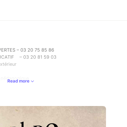
ERTES – 03 20 75 85 86
F – 03 20 81 59 03
xtérieur
e pédagogique
Read more
omédienne
 une tradition : cacher des livres aux pieds des