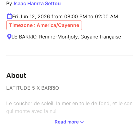
By
Isaac Hamza Settou
Fri Jun 12, 2026 from 08:00 PM to 02:00 AM
Timezone : America/Cayenne
LE BARRIO, Remire-Montjoly, Guyane française
About
LATITUDE 5 X BARRIO
Le coucher de soleil, la mer en toile de fond, et le son
qui monte avec la nui
Read more
Latitude 5 pose ses platines au Barrio pour une
soirée sunset house & afro-