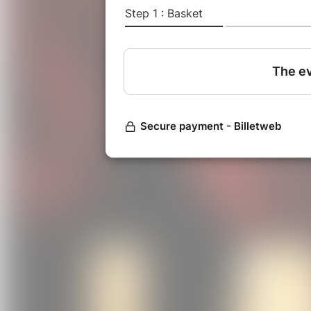
19h45/20h
Début du spectacle
Et bien sûr Le Festival du rire ren
l'association des "Rote Nasen" (
Nez
redonner le sourire aux enfants da
bonne cause!
BANZAI!
L’équipe du Festival du rire