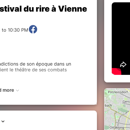
ival du rire à Vienne
 to 10:30 PM
adictions de son époque dans un
vient le théâtre de ses combats
d more
a plèbe, la mise à mort n'est jamais très
ns
ublic et du bistro pour l'apéro!