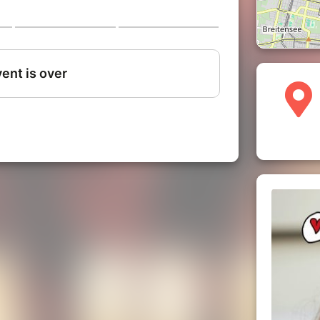
ouvelle son engagement à soutenir
 rouges - les docteurs clowns)
pour
ns les hôpitaux. Rions ensemble pour la