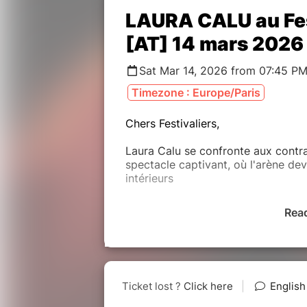
LAURA CALU au Fest
[AT] 14 mars 2026
Sat Mar 14, 2026 from 07:45 PM
Timezone : Europe/Paris
Chers Festivaliers,
Laura Calu se confronte aux contr
spectacle captivant, où l'arène de
intérieurs
Rea
Selon le pouce levé ou baissé par l
loin.
One Woman Show à partir de 14 a
18h30 Ouverture des portes au p