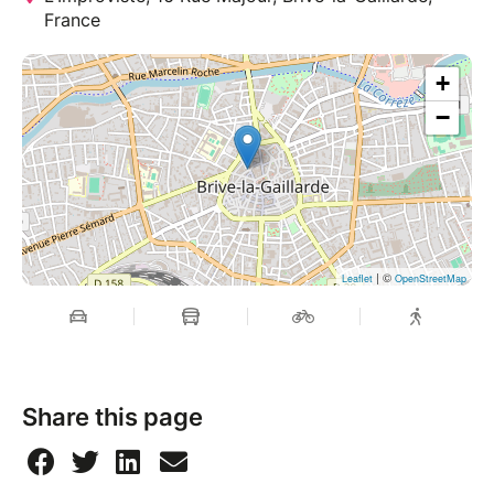
France
+
−
| ©
Leaflet
OpenStreetMap
Share this page