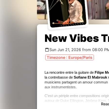
New Vibes T
Sun Jun 21, 2026 from 08:00 P
Timezone : Europe/Paris
La rencontre entre la guitare de
Filipe M
la contrebasse de
Sofiane El Mabrouk
n
musiciens partagent un amour commun pour
aux instrumentistes.
C’est un périple entre compositions origina
autour de Duke Ellington, Jérôme Kern, 
Rea
atypique et à la sonorité singulière vous 