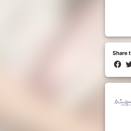
Share t