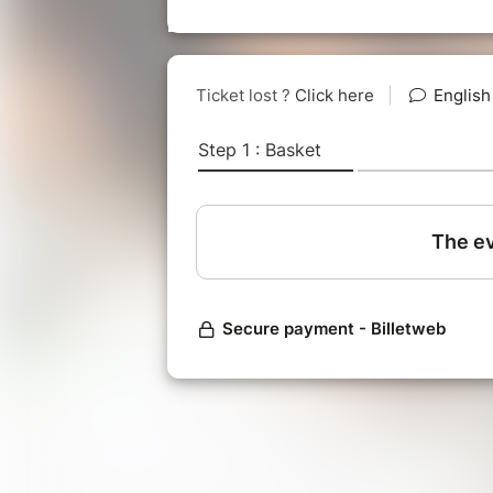
Instrument singulier et peu fréquent, le
premier enregistrement de Jazz, à l’aube
Hampton, qui en devient le maître, le pèr
par la suite les compositeurs classiques 
la formation classique que Laurent Sarri
Milt Jackson et du jeu plus pianistique à
développé son propre style, s’inspirant d
jusqu’aux influences neo-soul de la scène
Laurent SARRIEN : Vibraphone et Co