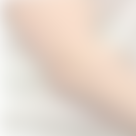
Sofian EL MABROUK :
Contrebasse