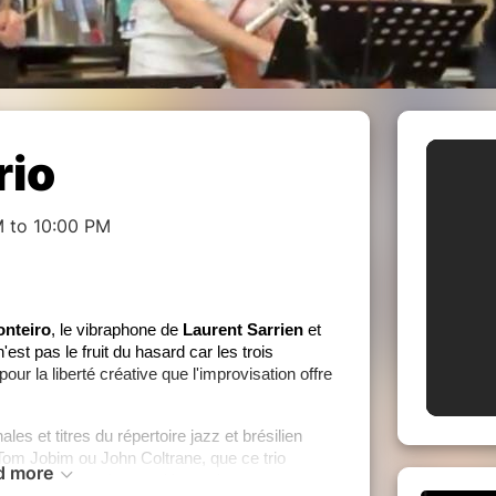
rio
M to 10:00 PM
onteiro
, le vibraphone de
Laurent Sarrien
et
'est pas le fruit du hasard car les trois
 la liberté créative que l'improvisation offre
les et titres du répertoire jazz et brésilien
Tom Jobim ou John Coltrane, que ce trio
d more
invite à découvrir ou redécouvrir.