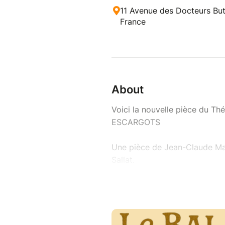
11 Avenue des Docteurs But
France
About
Voici la nouvelle pièce du T
ESCARGOTS
Une pièce de Jean-Claude Mar
Sallat.
Avec :
Cécile Besançon-Sallat
Anne-Lise Courgey-Poly
Jonathan Crosse