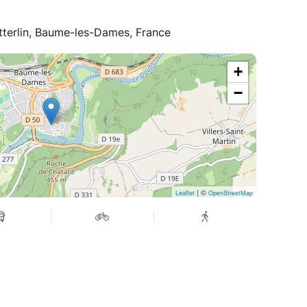
tterlin, Baume-les-Dames, France
+
−
| ©
Leaflet
OpenStreetMap