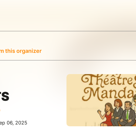
m this organizer
S
TS
e
ep 06, 2025