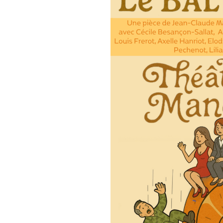
Hugo Daval
Louis Frérot
Axelle Hanriot
Elodie Lengrand
Nicolas Lengrand
Noémie Morilhat
Amélie Péchenot
Lilia Pergaud
Bruno Poly
& Thomas Rouget