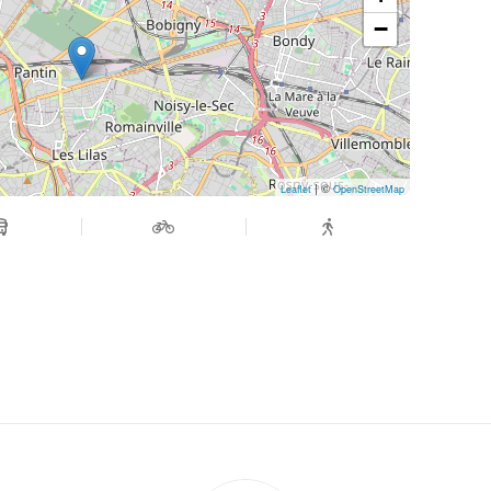
−
| ©
Leaflet
OpenStreetMap