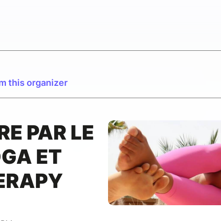
m this organizer
RE PAR LE
OGA ET
ERAPY