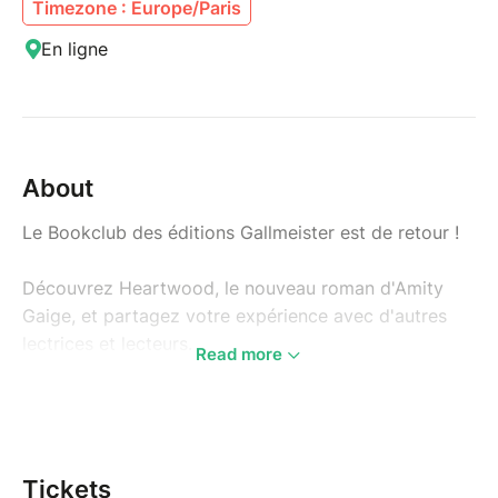
Timezone : Europe/Paris
En ligne
About
Le Bookclub des éditions Gallmeister est de retour !
Découvrez Heartwood, le nouveau roman d'Amity
Gaige, et partagez votre expérience avec d'autres
lectrices et lecteurs.
Read more
Du 22 août au 5 septembre 2026, échangez avec les
membres du bookclub et avec son animatrice, Marie
(@les_mots_pansements).
Tickets