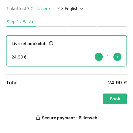
Comment ça fonctionne ?
- Inscrivez-vous en prenant un billet. Attention, il n'y
a que 50 places !
- Vous receverez Heartwood dans votre boîte aux
lettres entre le 31 juillet et le 7 août.
- Surveillez votre boîte mail : les organisatrices vous
enverront un lien Discord où vous trouverez le
chapitrage du livre, des forums de discussion pour
papoter et des informations exclusives.
- Dès le 22 août, nous lançons le bookclub avec des
animations plusieurs fois par semaine sur Discord.
L'endroit idéal où partager ses impressions de lecture
en live, avec d'autres lecteurs passionnés.
- Le 5 septembre, nous vous invitons à une réunion
de lecture à Paris, dans les bureaux des éditions
Gallmeister. Ce sera l'occasion de se rencontrer
autour d'un thé et de parler lecture.