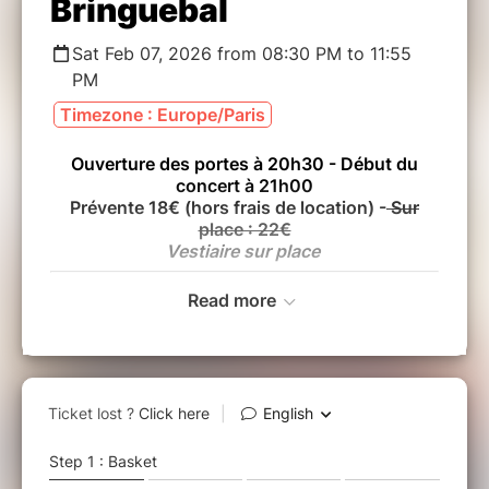
Bringuebal
Sat Feb 07, 2026 from 08:30 PM to 11:55
PM
Timezone : Europe/Paris
Ouverture des portes à 20h30 - Début du
concert à 21h00
Prévente 18€ (hors frais de location) -
Sur
place : 22€
Vestiaire sur place
Read more
Des divas, du cha-cha, des Beatles, des Rita,
des ténors rutilants, le souffle d'un murmure...
Du reggae chaud, chaud, chaud ! Des animaux
sauvages, la douceur d’un vieux slow, d'une
pincée de rétro en soupçon d’électro... Une
bouffée de fraicheur, un hip-hop engagé, une
cumbia lascive…