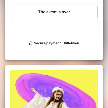
Les garçons et les filles du Bringuebal vous
attendent pour vous mêler à eux dans une
joyeuse transe ! Se réunir, se dégourdir les
jambes et tomber amoureux, pousser la
chansonnette ou chanter à tue-tête...
Un seul mot d'ordre : Fête !