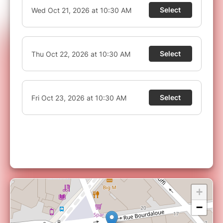
enfants de moins d'1 an.
VOUS N'AVEZ PAS RECU VOTRE BILLET ?
Les réservations via Billetweb (notre partenaire
de billetterie sécurisée) sont disponibles en
temps réel.
En cas de non réception de votre
billet, attention à ne pas confondre
l'identification auprès de votre banque et la
confirmation d'achat. Le SMS de votre banque
autorise la tentative de transaction mais ne
garantie pas le paiement, il faut attendre l'écran
suivant (retour sur le site) pour savoir si le
paiement est passé ou non.
+
−