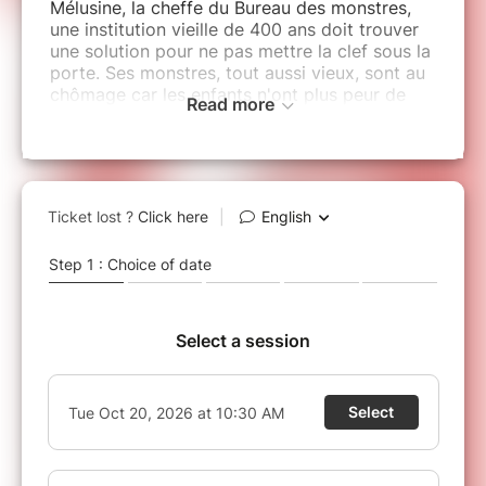
Mélusine, la cheffe du Bureau des monstres,
une institution vieille de 400 ans doit trouver
une solution pour ne pas mettre la clef sous la
porte. Ses monstres, tout aussi vieux, sont au
chômage car les enfants n'ont plus peur de
Read more
rien à notre époque et Halloween est en
danger !
Elle lance un appel aux enfants les plus
intrépides et les plus inventifs en matière de
bêtises pour redonner confiance à ses
monstres. Ceux qui accepteront son invitation
sauront-ils transmettre leurs savoirs aux
monstres ?
Bébé de moins d'1 an
Le bruit pendant un spectacle
(applaudissements, musiques, etc) étant trop
perturbant pour un nourrisson, nous sommes
au regret de ne pas autoriser l'entrée pour les