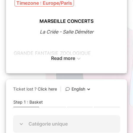
Timezone : Europe/Paris
MARSEILLE CONCERTS
La Criée - Salle Déméter
GRANDE FANTAISIE ZOOLOGIQUE
Read more
Composé en 1886, dans un petit village
autrichien, pour un concert de Mardi-Gras,
Le
Carnaval des animaux
a ensuite été joué à
Paris chez des particuliers. Craignant pour sa
réputation de musicien sérieux, Saint-Saëns
s’est opposé à son exécution publique, à
l’exception du « Cygne ».
Après la mort du compositeur, cette «
fantaisie zoologique » est devenue son oeuvre
la plus célèbre. Notamment « Aquarium » qui
ouvre chaque séance du Festival de Cannes.