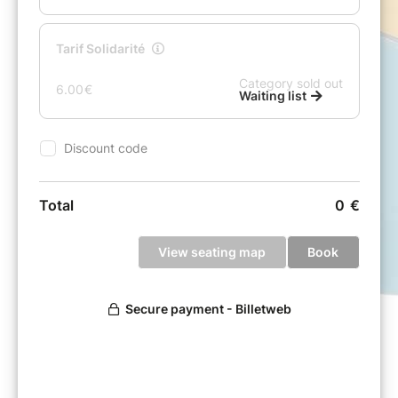
Da-Min Kim et Dali Feng,
violons
Magali Demesse,
alto
Xavier Chatillon,
violoncelle
Virgile Aragau,
flûte
Valentin Favre,
clarinette
Jean-René Da Conceicao,
contrebasse
Mathieu Schaefer,
percussions
Vladik Polionov et Olivier Lechardeur,
pianos
En co-réalisation avec La Criée - Théâtre
National de Marseille
En partenariat avec le Festival Tous en sons !