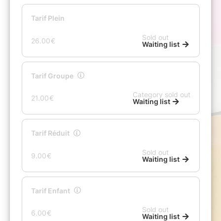
Maître de l’humour absurde, Francis Blanche a
écrit un texte facétieux qui n’a toujours pas
été détrôné. Autour du super soliste Da-Min
Kim, des solistes de l’Orchestre
Philharmonique de Marseille retrouvent les
pianistes Vladik Polionov, Olivier Lechardeur et
la talentueuse Julie Depardieu.
Vive nos amis à quatre pattes !
MOZART - GRIEG
Sonate n°16 K 545 (arrangement pour deux
pianos)
CAMILLE SAINT-SAËNS
Le Carnaval des animaux
Julie Depardieu,
récitante