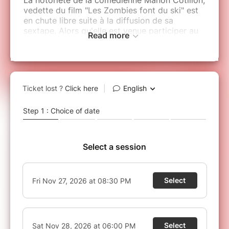
vedette du film "Les Zombies font du ski" est
en chute libre suite à la diffusion de sa
sextape. Alors qu'elle est venue participer au
Read more
FIFDC, le Festival International du Film
Discount de Courchevel, elle est invitée à une
randonnée sensée l'aider à se ressourcer.
Une violente tempête oblige la star de cinéma
à se réfugier dans le chalet de Michel, un bon
vivant solitaire, qui n'a aucune idée de qui est
cette tornade brune.
De leur mode de vie à leur vision du bonheur,
tout semble les opposer, mais peut-on
vraiment se fier aux apparences ? Entre
tentation et séduction, difficile de ne pas
succomber à la trahison.
​De Marc Duranteau et Adrien Benech, les
auteurs de "Une de perdue, 10 à trouver" et
"Bling Bling".