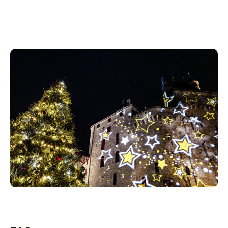
vacances scolaires).
Horaires des visites intérieures :
◦ Mercredi : 13h00 - 17h00
◦ Samedi et dimanche : 11h00 - 17h00
◦ Vacances scolaires (semaine) : 11h00 - 17h00
◦ Vacances scolaires (week-end) : 12h30 - 17h00
Du 14 novembre 2025 au 3 janvier 2026, le Château
de Menthon-Saint-Bernard ouvre ses portes pour la
5ᵉ édition du Château du Père Noël. Dans ce décor
majestueux face au lac d’Annecy et tourné vers les
montagnes, la magie des fêtes se vit comme un
retour aux traditions : illuminations aux teintes
chaudes, parfums de bois et d’épices, chaleur des
bougies et atmosphère réconfortante rappellent les
Noëls d’autrefois.