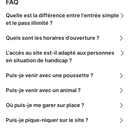
FAQ
Sur place, un marché artisanal aux allées animées
attend les visiteurs, la patinoire en plein air invite
Quelle est la différence entre l'entrée simple
petits et grands à chausser les patins, tandis que les
et le pass illimité ?
plus curieux franchissent les portes du château, où
les salles emblématiques se parent de décors aux
Quels sont les horaires d'ouverture ?
saveurs de Noël.
Tout au long de la journée, les personnages
L'accès au site est-il adapté aux personnes
emblématiques de Noël animent le parcours, les
stands de restauration offrent une pause gourmande
en situation de handicap ?
aux saveurs hivernales, et la soirée s’illumine au
rythme des concerts live, pour une ambiance festive
Puis-je venir avec une poussette ?
et chaleureuse.
Puis-je venir avec un animal ?
Tarifs d'entrée :
◦ Enfant : Semaine 3€ – Week-end 6€ (Pass illimité :
Où puis-je me garer sur place ?
12€)
◦ Adulte : Semaine 5€ – Week-end 8€ (Pass illimité :
Puis-je pique-niquer sur le site ?
16€)