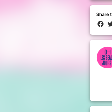
ontactez-nous pour réserver :
om
Share t