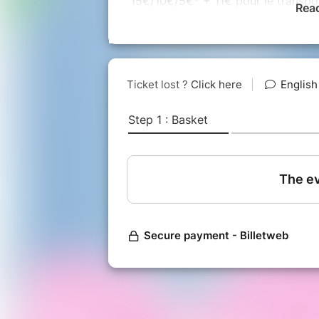
15€/10€/5€* + 11€ pour le transpo
Rea
accès au Château d'If :
embarcadèr
quai du port, en face de la brasser
Départ de la navette 15h45 (ar
16h15 : Arrivée au Château d’If
16h30 : Début de la lecture mu
17h30 : Fin de la lecture music
17h30-18h15 : temps libre sur l'
18h15 : Retour de la navette (a
Attention
: en cas d'intempéries, l
lendemain, samedi 31 mai, aux mêm
conditions. Les spectateurs qui ne 
remboursés sur demande à reserva
ACCESSIBILITE :
Site non accessible aux PMR.
Marches et terrain escarpé > 
Être vigilant quant à la chaleu
lunettes de soleil recommandés
*
Les étudiants d’Aix-Marseille Univ
sur le tarif réduit des propositions