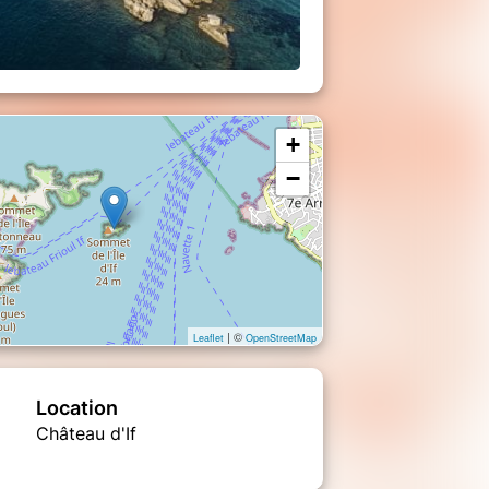
+
−
| ©
Leaflet
OpenStreetMap
Location
Château d'If