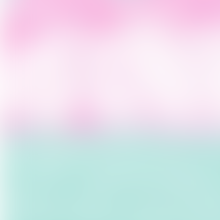
carte d’étudiant amU 2024-2025. C
acrp@deslivrescommedesidees.c