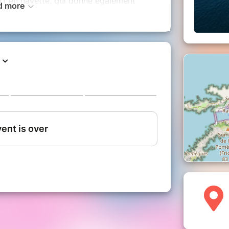
rt en navette, qui donne également
d more
e compagnie Calanques & Château d'If
,
ie La Samaritaine (13002).
rivée conseillée à 15h15)
sicale
ale
île
rrivée 18h35 au Vieux Port)
a lecture musicale est reportée au
es horaires et selon les mêmes
pourraient pas s'y rendre seront
tions@ohlesbeauxjours.fr.
prévoir des chaussures adéquates.
r en saison estivale (eau, chapeau et
).
ersité bénéficient d’une réduction de 5 €
 du festival sous réserve de présenter une