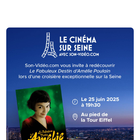
l'opportunité de visionner "Le Fabuleux Destin
d'Amélie Poulain » projeté sur un écran géant sur le
ponton de la péniche « La Siesta » alors que vous
naviguerez sur la Seine.
Embarquez pour une croisière magique qui vous
permettra de redécouvrir les charmes de Paris tout
en profitant d'une expérience cinématographique
hors du commun.
Ne manquez pas cette occasion de vivre une soirée
mémorable, alliant culture, détente et émerveillement,
dans l'un des cadres les plus romantiques du monde.
Conseil : N'oubliez pas d'arriver un peu avant 19h30
pour vous installer confortablement et profiter
pleinement de la vue exceptionnelle avant le début
de la projection.
Nous avons hâte de vous accueillir pour cette