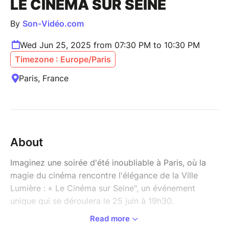
LE CINÉMA SUR SEINE
By
Son-Vidéo.com
Wed Jun 25, 2025 from 07:30 PM to 10:30 PM
Timezone : Europe/Paris
Paris, France
About
Imaginez une soirée d'été inoubliable à Paris, où la
magie du cinéma rencontre l'élégance de la Ville
Lumière : « Le Cinéma sur Seine", un événement
unique qui se déroulera le 25 juin à 19h30.
Read more
Lors de cette soirée exceptionnelle, vous aurez