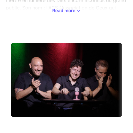
mettre en lumière des faits encore inconnus du grand
public. Son nom : l'ACS (Association de Ceux qui
Read more
Savent).
Aidée par une toute nouvelle recrue, l'ACS va mettre
en place un plan pour dévoiler à la France entière une
terrible vérité cachée depuis des années...
Pour tout public à partir de 8 ans
Langue : français
La distribution du spectacle ✨
Artiste(s) : Sébastien Bruzzone, Cédric
Telles, Mathieu Oliver, Antoine Simon
Mise en scène : Sébastien Bruzzone, Cédric
Telles, Mathieu Oliver