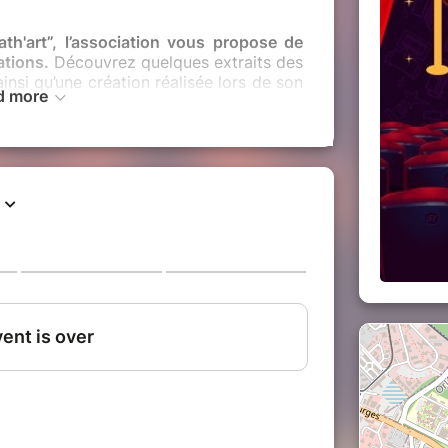
th'art”, l’association vous propose de
ations.
Découvrez quelques extraits des
ainsi qu’une création réalisée lors de son
d more
que, décalée, avec des talents de tous
artage et de la convivialité !
sion parfaite pour en savoir plus sur
u théâtre, et pourquoi pas rejoindre
rera par un pot de convivialité.
ante de l’université d’Orléans mais elle
 et passionnés de théâtre, qu’ils soient