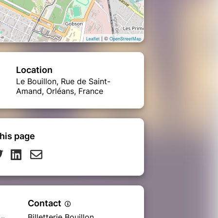
| ©
Leaflet
OpenStreetMap
Location
Le Bouillon, Rue de Saint-
Amand, Orléans, France
his page
Contact
Billetterie Bouillon