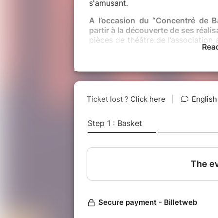
s'amusant.
A l’occasion du “Concentré de Ba
partir à la découverte de ses réalis
pièces de théâtre de l’association 
Rea
“Atelier Comédien”.
Venez découvrir une troupe dynami
horizons, le tout sous le signe du p
En bref,
cette soirée est l’occa
Bath’art, découvrir le monde d
l’association ?
Le “Concentré de Bath’Art” se clôtu
Bon à savoir
Bath’Art est une association étudi
est accessible à tous les amateurs
étudiants ou non.