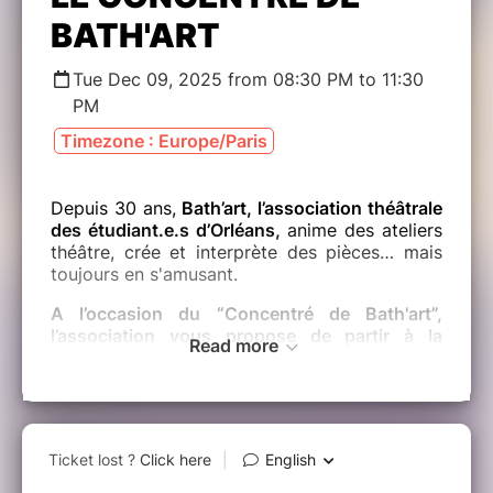
BATH'ART
Tue Dec 09, 2025 from 08:30 PM to 11:30
PM
Timezone : Europe/Paris
Depuis 30 ans,
Bath’art, l’association théâtrale
des étudiant.e.s d’Orléans,
anime des ateliers
théâtre, crée et interprète des pièces… mais
toujours en s'amusant.
A l’occasion du “Concentré de Bath'art”,
l’association vous propose de partir à la
Read more
découverte de ses réalisations.
Découvrez
quelques extraits des pièces de théâtre de
l’association ainsi qu’une création réalisée lors
de son “Atelier Comédien”.
Venez découvrir une troupe dynamique,
décalée, avec des talents de tous horizons, le