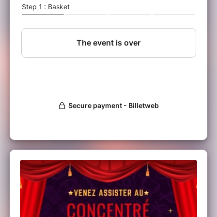
tout sous le signe du partage et de la
convivialité !
En bref,
cette soirée est l’occasion parfaite
pour en savoir plus sur Bath’art, découvrir le
monde du théâtre, et pourquoi pas rejoindre
l’association ?
Le “Concentré de Bath’Art” se clôturera par un
pot de convivialité.
Bon à savoir
Bath’Art est une association étudiante de
l’université d’Orléans mais elle est accessible à
tous les amateurs et passionnés de théâtre,
qu’ils soient étudiants ou non.