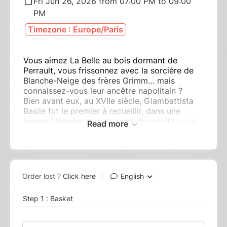
Fri Jun 26, 2026 from 07:00 PM to 09:00
PM
Timezone : Europe/Paris
Vous aimez La Belle au bois dormant de
Perrault, vous frissonnez avec la sorcière de
Blanche-Neige des frères Grimm… mais
connaissez-vous leur ancêtre napolitain ?
Bien avant eux, au XVIIe siècle, Giambattista
Basile fut le premier à recueillir, dans une
langue littéraire somptueuse, des récits issus
Read more
de la tradition orale.
Son Conte des contes donne voix à des
branches de myrte qui se transforment en
princesses, à des fées au fou rire contagieux,
à des ogres gourmands et ivres et à toute une
galerie de personnages féroces, tendres ou
grotesques.
À la fois baroque, tragique, merveilleux et
joyeusement subversif, cet univers foisonnant
est une mine d’or théâtrale.