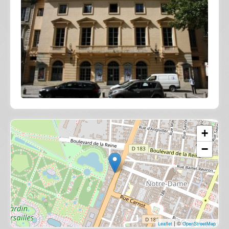
+
−
| ©
Leaflet
OpenStreetMap