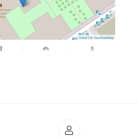
| ©
Leaflet
OpenStreetMap