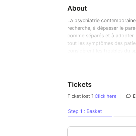
About
La psychiatrie contemporaine 
recherche, à dépasser le para
comme séparés et à adopter u
tout les symptômes des patien
considèrent les troubles du s
comme des entités distinctes,
Cependant, il existe égaleme
ces conditions. Dans cette pr
communs et les différences e
Tickets
particulièrement l'accent sur
schizophrénie.
Ce changement de paradigme p
clinique et à la mise au point
personnalisées pour les patien