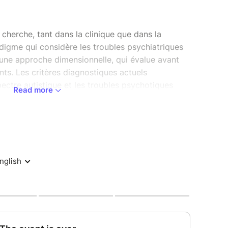
cherche, tant dans la clinique que dans la
digme qui considère les troubles psychiatriques
ne approche dimensionnelle, qui évalue avant
ts. Les critères diagnostiques actuels
pectre autistique et les troubles psychotiques
Read more
 avec des manifestations cliniques différentes.
nt de nombreux aspects qui se chevauchent entre
ésentation, nous examinerons les points
ntre ces conditions diagnostiques, en mettant
 un continuum possible entre autisme et
eut contribuer à une meilleure caractérisation
 de stratégies thérapeutiques innovantes et
ts.