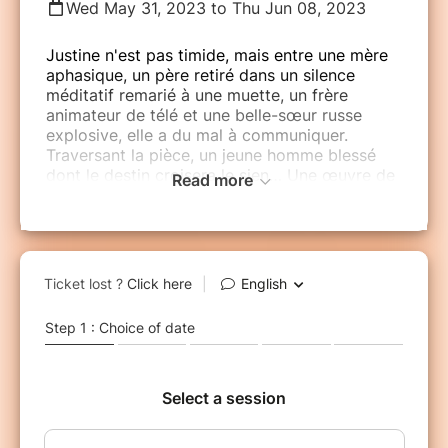
Wed May 31, 2023 to Thu Jun 08, 2023
Justine n'est pas timide, mais entre une mère
aphasique, un père retiré dans un silence
méditatif remarié à une muette, un frère
animateur de télé et une belle-sœur russe
explosive, elle a du mal à communiquer.
Traversant la pièce, un jeune homme blessé
dont le destin croisera le sien… Une œuvre de
Read more
maturité, belle et vaste, sur soi, sur l’Autre, et
sur ce qui est essentiel dans le lien entre les
deux.
Une pièce de Lissa TROCMÉ.
Avec : Ahmed BELABDIA, Valentin BERGERON,
Hélène BOUJENAH, Paul CARNI, Alix
GUILLEMAIN, Amel MEBTOUL, Monique
MOTTIN, Nativité NAVARO LACOMBE, Juliette
OURY, Philippe RIBEIRO, Maëlle ROLLET,
Caroline ROQUIGNY, Florian SQUAGLIA,
Joséphine THILL..