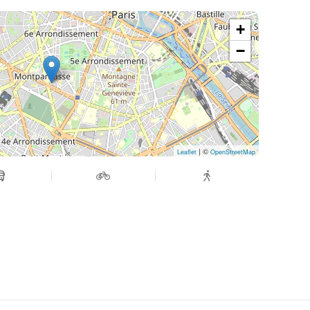
+
−
| ©
Leaflet
OpenStreetMap