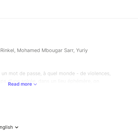
ne Rinkel, Mohamed Mbougar Sarr, Yuriy
 un mot de passe, à quel monde - de violences,
mps d’une soirée, dans un lieu éphémère, on
Read more
des phrases, bien sûr, celles de l’auteur chilien,
es langues que la sienne, mais aussi avec des
ou offre et demande, tout se limite à ça, mais
e. Un troisième pied est nécessaire pour que la
poubelles de l'histoire, laquelle à son tour est en