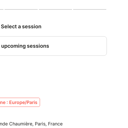
belles du vide. Alors prends note. L'équation est
 + magie. Qu'est-ce que la magie ? La magie est
a brume dionysiaque et le jeu."
ne : Europe/Paris
nde Chaumière, Paris, France