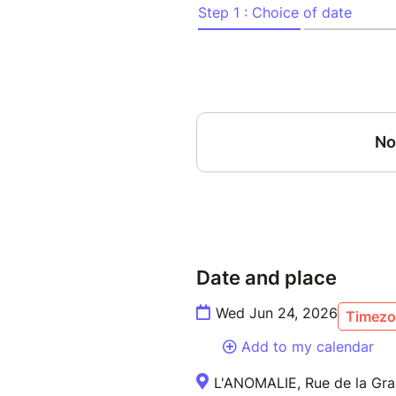
train de basculer dans les pou
la suivante : offre + demande
l'épopée et aussi le sexe et l
Date and place
Wed Jun 24, 2026
Timezo
Add to my calendar
L'ANOMALIE, Rue de la Gra