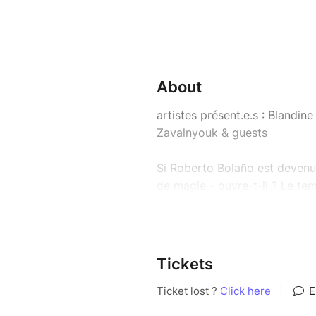
About
artistes présent.e.s : Blandi
Zavalnyouk & guests
Si Roberto Bolaño est devenu
de magie - ouvre-t-il ? Le te
essaiera de le découvrir. Avec 
leurs traductions dans d’autr
images, avec de la musique.
Tickets
"La vie est demande et offre, 
comme ça on ne veut pas vivr
table ne bascule pas dans les 