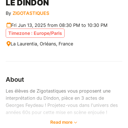
LE DINDON
By
ZIGOTASTIQUES
Fri Jun 13, 2025 from 08:30 PM to 10:30 PM
Timezone : Europe/Paris
La Laurentia, Orléans, France
About
Les élèves de Zigotastiques vous proposent une
interprétation du Dindon, pièce en 3 actes de
Georges Feydeau ! Projetez-vous dans l'univers des
années 60s pour cette mise en scène enjouée !
Read more
Le Dindon est une comédie où Lucienne, fidèle