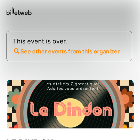
This event is over.
See other events from this organizer