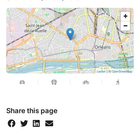
+
−
| ©
Leaflet
OpenStreetMap
Share this page