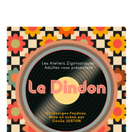
épouse, promet de tromper son mari seulement s’il la
trahit. Mais entre quiproquos, maîtresses cachées et
vengeances amoureuses, tout s’emballe jusqu’au
verdict final : qui sera le dindon de la farce ?
Vendredi 13 juin 2025 à 20h30
Ouverture des portes à 20h
Lieu : La Laurentia, 2 quater rue basse d'ingré -
Orléans
Ce spectacle est recommandé à partir de 10 ans.
Buvette sur place