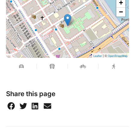
+
−
| ©
Leaflet
OpenStreetMap
Share this page