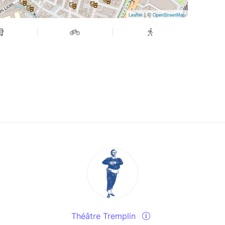
| ©
Leaflet
OpenStreetMap
Théâtre Tremplin