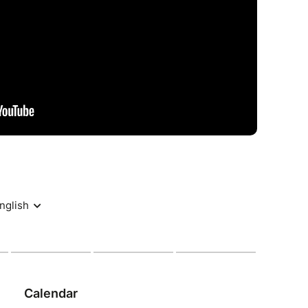
gourmandise se mêle à la folie"
cérité remarquables"
urmand avec juste ce qu'il faut d'acidité"
eurs est palpable"
ue réplique"
 même temps"
er sympa avec nous au verre post-
s"