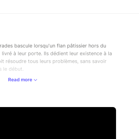
ades bascule lorsqu'un flan pâtissier hors du
ré à leur porte. Ils dédient leur existence à la
oit résoudre tous leurs problèmes, sans savoir
s le début.
Read more
le et touchante, entrecoupée de shows
e musique live. On ne s'arrête de rire que pour
personnages loufoques mais terriblement
. 10/10 BilletRéduc. Florilège :
ndresse"
 peine profonde en deux répliques"