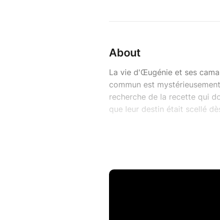
About
La vie d'Œugénie et ses camar
commun est mystérieusement liv
recherche de la recette qui d
que leur destin était scellé dè
Une tragédie gourmande, drô
burlesques et sublimée par un
pleurer d'empathie pour ces 
humains.
Plus de 1000 spectateurs ravis
- "Un bijou d'humour et de te
- "On passe du fou rire à une