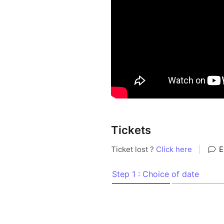
- "Une spirale tragique où la 
- "D'une justesse et d'une sin
- "Véritable OVNI théâtral, go
- "La complicité entre les act
- "Tombe dans le mille à chaq
- "J'ai ri, pleuré et salivé en
- "Les comédiens ont été sup
représentation"
- "Dialogues vifs et percutant
Tickets