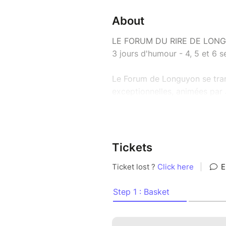
About
LE FORUM DU RIRE DE LON
3 jours d'humour - 4, 5 et 6
Le Forum de Longuyon se tran
exceptionnelles, animées par J
VENDREDI 4 SEPTEMBRE
Mathieu Madenian, Tristan Luc
4 humoristes, 4 univers, une s
Tickets
SAMEDI 5 SEPTEMBRE
Pierre Thevenoux, Emy, Ryad
Le plateau monte encore en e
DIMANCHE 6 SEPTEMBREBODIE 