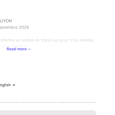
GUYON
 septembre 2026
sforme en scène de stand-up pour trois soirées
ulien Strelzyk.
Read more
as, Cyrielle Knopfel, Jay
eule soiree pour rire sans interruption.
 Graham, Kyl Mourat
nergie pour cette deuxieme soiree.
clôture le Forum du Rire de Longuyon. Trois