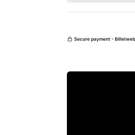
--------------------------------
POINTS DE VENTE >
INTERNET : https://www.bille
LONGUYON
Office du tourisme : Place Sa
Le Petit Farfadet : 11 rue de l'
LONGWY :
Vape in The City 9 rue Aristi
CCL Services : 4 avenue Sain
The Long Way : 5 Rue du Tivo
VILLERUPT :
Vape in The City 4 rue Raym
ARLON :