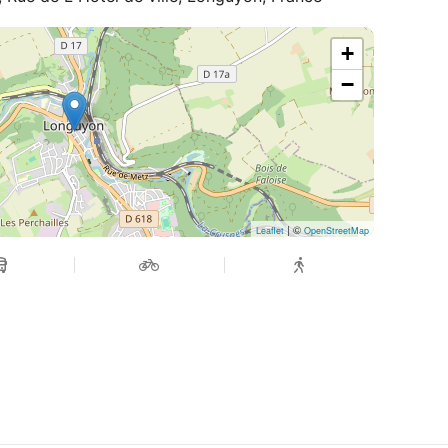
+
−
| ©
Leaflet
OpenStreetMap