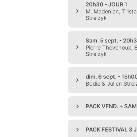
sœurs en cavale, échappées d
clandestin dimanche 6 septe
et humour, dans une mise en 
Télérama Sortir.
TARIFS
Vendredi : 27 euros
Samedi : 27 euros
Dimanche : 15 euros
Pack Vendredi + Samedi : 45
Pack 3 jours : 55 euros
Ouverture des portes : 19h30
Spectacle à 20h30 (Dim. 15h
Un evenement JMV Prod et de 