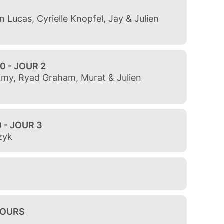
'une ville fantôme, donnent un concert
mbre à 15h00. Western pop, chansons caustiques
scène d'Oldelaf et Arnaud Joyet. Deux T dans
 euros
 (Dim. 14h00)
00)
la ville de Longuyon.