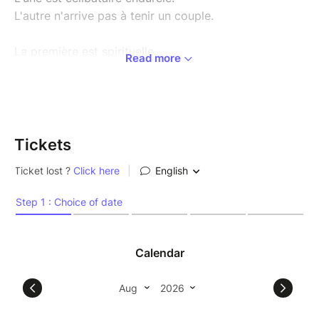
L'autre n'arrive pas à tenir un couple.
La première est spirituelle.
Read more
La seconde cartésienne
Tout les oppose et pourtant.
À elles deux elles forment le gang des chieuses.
Tickets
Par choix ou par maladresse découvrez pourquoi il
est important de le rester... Ou pas.
Après "C'est décidé je deviens une connasse", ne
manquez pas la nouvelle comédie hilarante d'Elise
Ponti.