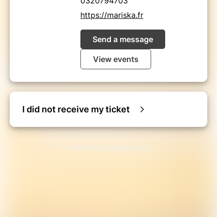
0320794703
https://mariska.fr
Send a message
View events
I did not receive my ticket
© Billetweb |
Create my event