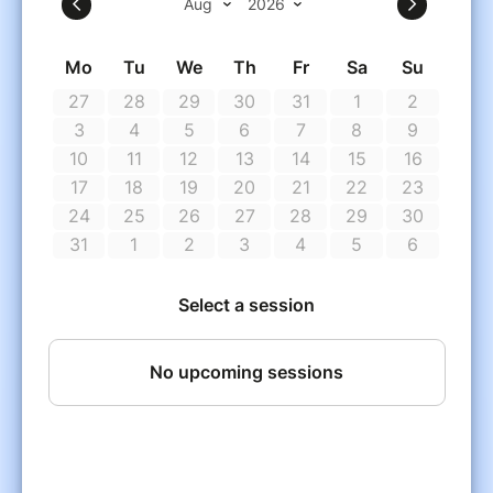
Benoit Labannierre.
Comédiens : Benoit Labannierre, Didier Chaix,
Eddy Barbier, Jean Luc Peyri.