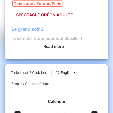
Timezone : Europe/Paris
-- SPECTACLE ODÉON ADULTE --
Le grand soir 2
Ils sont de retour pour tout déballer !
Read more
Fraîchement embauchés dans une usine, Ben,
Didier, Eddy et Jean Luc sont maintenant dans
la vie active. Malheureusement pour eux, une
restructuration de l'entreprise va les obliger à
remonter sur scène pour sauver leur emploi. Ils
vont devoir remettre le couvert et se
déshabiller entièrement à nouveau pour notre
plus grand plaisir !
Le Grand Soir II, une comédie drôle et sexy à
ne pas rater !
Écrit et mis en scène par Guilhem Connac et