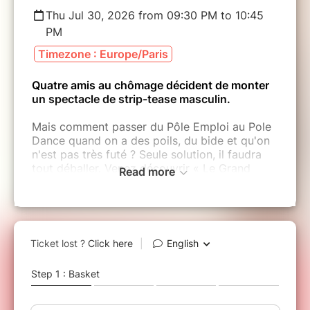
Thu Jul 30, 2026 from 09:30 PM to 10:45
PM
Timezone : Europe/Paris
Quatre amis au chômage décident de monter
un spectacle de strip-tease masculin.
Mais comment passer du Pôle Emploi au Pole
Dance quand on a des poils, du bide et qu'on
n'est pas très futé ? Seule solution, il faudra
tout déballer. Venez découvrir « Le Grand
Read more
Soir », une comédie sexy et déjantée.
Une comédie de Guilhem Connac, Benoit
Labannierre
Mis en scène par Guilhem Connac
Comédiens : Eddy Barbier, Benoit Labannierre,
Didier Chaix et Jean Luc Peyri.