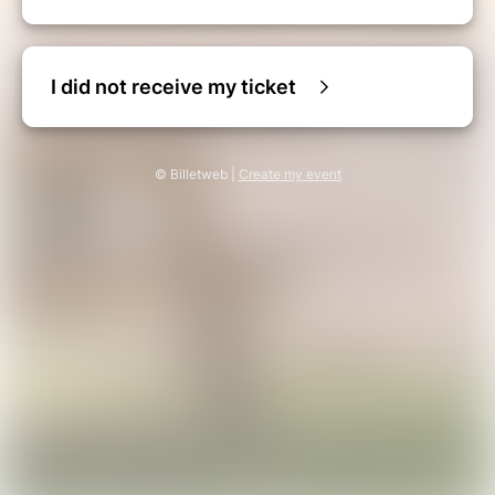
meilleure amie, votre collègue préférée, votre
soeur, votre maman ou encore avec une super
voisine !
I did not receive my ticket
Vous l'aurez compris, l'idée c'est de « chiller »
entre filles, se faire chouchouter de la tête aux
pieds dans un cadre 100% cocoonig !
© Billetweb |
Create my event
***
A très vite, Caroline.