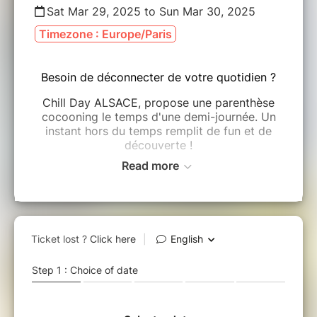
Sat Mar 29, 2025 to Sun Mar 30, 2025
Timezone : Europe/Paris
Besoin de déconnecter de votre quotidien ?
Chill Day ALSACE, propose une parenthèse
cocooning le temps d'une demi-journée. Un
instant hors du temps remplit de fun et de
découverte !
Read more
PROGRAMME :
Rencontre avec des partenaires locaux qui
vous invitent à lâcher-prise en participant à
des ateliers et un soin individuel de 25
min (exemple: soin des mains, dégustations de
produits, massage, réflexologie plantaire,
atelier macramé, shooting
photo...). Les portraits des partenaires sont
dévoilés au fur et à mesure sur la page
Facebook et le compte Instagram et le