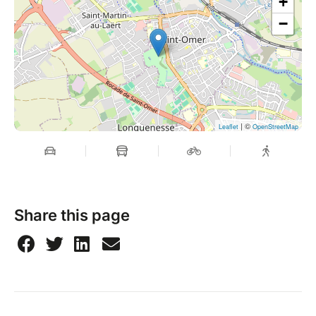
+
−
| ©
Leaflet
OpenStreetMap
Share this page